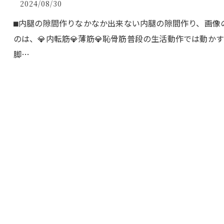
2024/08/30
⬛︎内腿の隙間作りなかなか出来ない内腿の隙間作り、画像の
のは、💎内転筋💎薄筋💎恥骨筋普段の生活動作では動かす
脚…