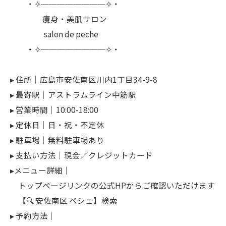
・✧────────✧・
痩身・美肌サロン
salon de peche
・✧────────✧・
▸ 住所｜広島市安佐南区川内1丁目34-9-8
▸ 最寄駅｜アストラムライン中筋駅
▸ 営業時間｜10:00-18:00
▸ 定休日｜日・祝・不定休
▸ 駐車場｜無料駐車場あり
▸ 支払い方法｜現金／クレジットカード
▸メニュー詳細｜
トップページリンクの公式HPからご確認いただけます
【🔍 安佐南区 ペシェ】検索
▸ 予約方法｜