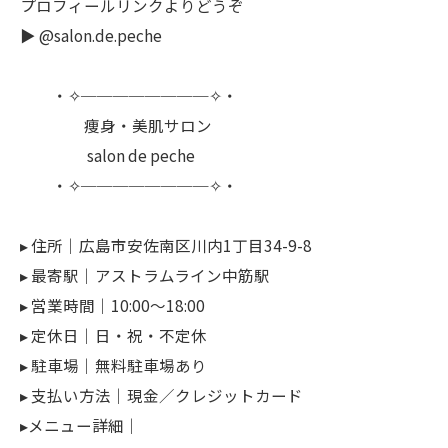
プロフィールリンクよりどうぞ
▶︎ @salon.de.peche
・✧────────✧・
痩身・美肌サロン
salon de peche
・✧────────✧・
▸ 住所｜広島市安佐南区川内1丁目34-9-8
▸ 最寄駅｜アストラムライン中筋駅
▸ 営業時間｜10:00〜18:00
▸ 定休日｜日・祝・不定休
▸ 駐車場｜無料駐車場あり
▸ 支払い方法｜現金／クレジットカード
▸メニュー詳細｜